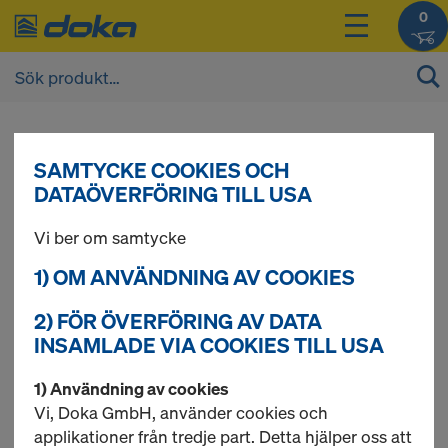
0
SAMTYCKE COOKIES OCH
Ny registrering
DATAÖVERFÖRING TILL USA
Vi ber om samtycke
Genom att registrera dig kan du använda alla
funktioner i Dokas online shop.
1) OM ANVÄNDNING AV COOKIES
2) FÖR ÖVERFÖRING AV DATA
Använda registreringskod – i förekommande
INSAMLADE VIA COOKIES TILL USA
fall
1) Användning av cookies
Vi, Doka GmbH, använder cookies och
Ny kund
applikationer från tredje part. Detta hjälper oss att