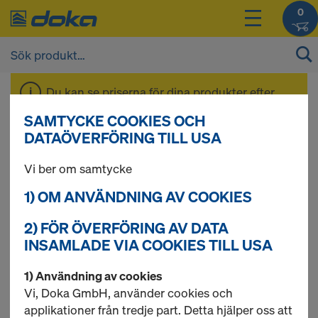
0
Du kan se priserna för dina produkter efter
inloggning
.
SAMTYCKE COOKIES OCH
DATAÖVERFÖRING TILL USA
Formolja
Vi ber om samtycke
1) OM ANVÄNDNING AV COOKIES
2) FÖR ÖVERFÖRING AV DATA
3 produkter hittade
INSAMLADE VIA COOKIES TILL USA
Mest sökta
1) Användning av cookies
Vi, Doka GmbH, använder cookies och
Doka sprayer för formolja
applikationer från tredje part. Detta hjälper oss att