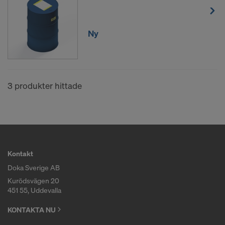
Vi vill informera om att med domen från den 16 juli
2020 (Europadomstolen C-311/18, dom ”Schrems
II”) upphävs det beslut om adekvat skyddsnivå,
Ny
vilket tillät överföring av personuppgifter till USA.
Därför erbjuder USA som tredje land ingen adekvat
uppgiftsskyddsnivå.
3 produkter hittade
Risken att överföra dina personuppgifter till USA är
för dig som användare särskilt att myndigheter i
USA har åtkomst till dina uppgifter med syftet
kontroll och övervakning och att du i stor
utsträckning inte har några verksamma och
genomförbara rättigheter gentemot det här
Kontakt
tillvägagångssättet för myndigheter i USA.
Doka Sverige AB
Personuppgifter som vi överför till USA, är i
Kurödsvägen 20
synnerhet IP-adresser (”Internet-Protokoll-adress”).
451 55, Uddevalla
Vi arbetar tillsammans med följande mottagare via
KONTAKTA NU
diverse applikationer: