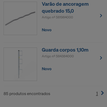
Varão de ancoragem
quebrado 15,0
Artigo nº
581984000
Novo
Guarda corpos 1,10m
Artigo nº
584384000
Novo
1
(cur
85 produtos encontrados