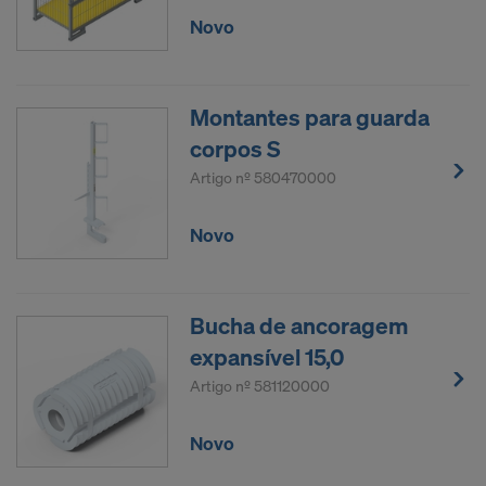
YouTube LLC
Novo
Necessitamos do seu consentimento expresso
para podermos continuar a transferir os seus
Montantes para guarda
dados pessoais a estes operadores.
corpos S
Pode retirar o seu consentimento em qualquer
Artigo nº
580470000
momento com efeitos para o futuro, acedendo às
definições de cookies no site.
Novo
CONCORDA COM A UTILIZAÇÃO DE
COOKIES E A TRANSFERÊNCIA DOS
SEUS DADOS PESSOAIS PARA OS
Bucha de ancoragem
EUA?
expansível 15,0
Artigo nº
581120000
Novo