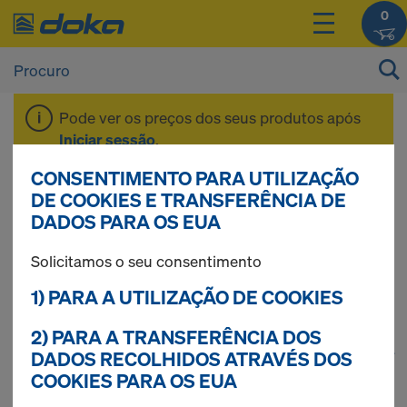
0
Pode ver os preços dos seus produtos após
Iniciar sessão
.
CONSENTIMENTO PARA UTILIZAÇÃO
Produtos de
DE COOKIES E TRANSFERÊNCIA DE
DADOS PARA OS EUA
segurança
Solicitamos o seu consentimento
1) PARA A UTILIZAÇÃO DE COOKIES
2) PARA A TRANSFERÊNCIA DOS
1
(cur
85 produtos encontrados
DADOS RECOLHIDOS ATRAVÉS DOS
COOKIES PARA OS EUA
Mais procurados