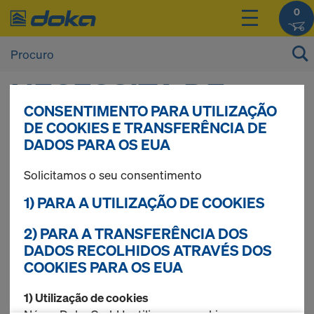
0
NECESSITA DE
CONSENTIMENTO PARA UTILIZAÇÃO
DE COOKIES E TRANSFERÊNCIA DE
AJUDA?
DADOS PARA OS EUA
Solicitamos o seu consentimento
A Equipa de Suporte Online Doka terá todo o prazer
1) PARA A UTILIZAÇÃO DE COOKIES
em ajudá-lo.
2) PARA A TRANSFERÊNCIA DOS
Informações de contacto
DADOS RECOLHIDOS ATRAVÉS DOS
Telefone:
+351 219111 2660
COOKIES PARA OS EUA
E-Mail:
shop-pt@doka.com
Horário de funcionamento
1) Utilização de cookies
Segunda a sexta-feira das 09:000 às 17:00 horas