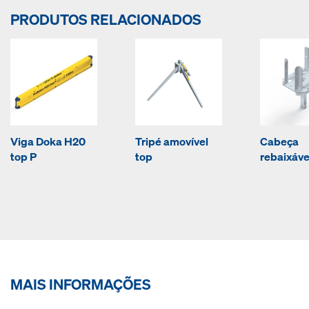
PRODUTOS RELACIONADOS
Viga Doka H20
Tripé amovível
Cabeça
top P
top
rebaixáve
MAIS INFORMAÇÕES