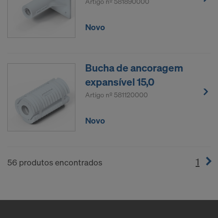
Artigo nº
581890000
Novo
Bucha de ancoragem
expansível 15,0
Artigo nº
581120000
Novo
1
(cur
56 produtos encontrados