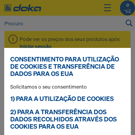
0
Pode ver os preços dos seus produtos após
Iniciar sessão
.
CONSENTIMENTO PARA UTILIZAÇÃO
Sistema de
DE COOKIES E TRANSFERÊNCIA DE
DADOS PARA OS EUA
ancoragem 15,0
Solicitamos o seu consentimento
1) PARA A UTILIZAÇÃO DE COOKIES
2) PARA A TRANSFERÊNCIA DOS
1
(cur
56 produtos encontrados
DADOS RECOLHIDOS ATRAVÉS DOS
COOKIES PARA OS EUA
Mais procurados