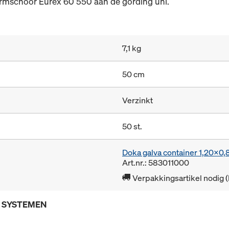
armschoor Eurex 60 550 aan de gording uni.
7,1 kg
50 cm
Verzinkt
50 st.
Doka galva container 1,20x0
Art.nr.: 583011000
Verpakkingsartikel nodig 
E SYSTEMEN