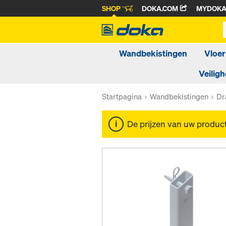
SHOP
DOKA.COM
MYDOK
Wandbekistingen
Vloer
Veiligh
Startpagina
Wandbekistingen
Dr
De prijzen van uw produc