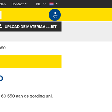
den
Contact
NL
0
UPLOAD DE MATERIAALLIJST
p50
0
 60 550 aan de gording uni.