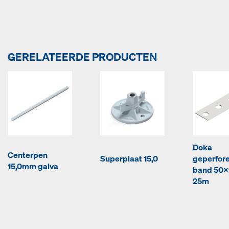
GERELATEERDE PRODUCTEN
Doka
Centerpen
Superplaat 15,0
geperfor
15,0mm galva
band 50
25m