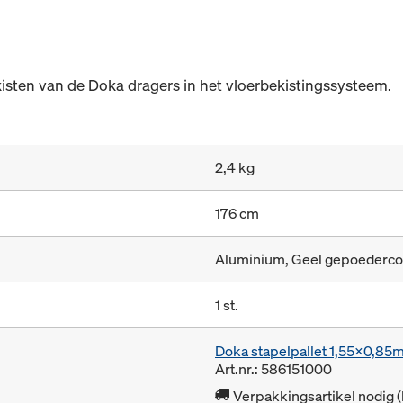
isten van de Doka dragers in het vloerbekistingssysteem.
2,4 kg
176 cm
Aluminium, Geel gepoederco
1 st.
Doka stapelpallet 1,55x0,85
Art.nr.: 586151000
Verpakkingsartikel nodig 