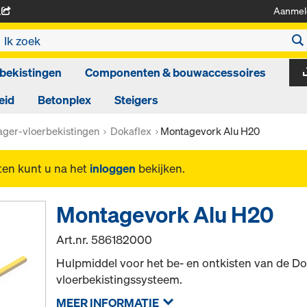
Aanmel
A
bekistingen
Componenten & bouwaccessoires
eid
Betonplex
Steigers
ager-vloerbekistingen
Dokaflex
Montagevork Alu H20
ten kunt u na het
inloggen
bekijken.
Montagevork Alu H20
Art.nr.
586182000
Hulpmiddel voor het be- en ontkisten van de Do
vloerbekistingssysteem.
MEER INFORMATIE