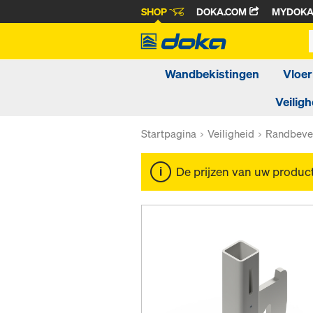
SHOP
DOKA.COM
MYDOK
Wandbekistingen
Vloer
Veiligh
Startpagina
Veiligheid
Randbevei
De prijzen van uw produc