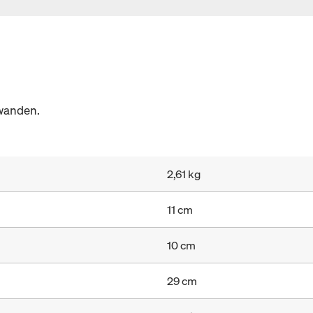
wanden.
2,61 kg
11 cm
10 cm
29 cm