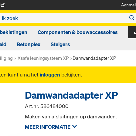
Aanmel
A
bekistingen
Componenten & bouwaccessoires
eid
Betonplex
Steigers
liging
Xsafe leuningsysteem XP
Damwandadapter XP
ten kunt u na het
inloggen
bekijken.
Damwandadapter XP
Art.nr.
586484000
Maken van afsluitingen op damwanden.
MEER INFORMATIE