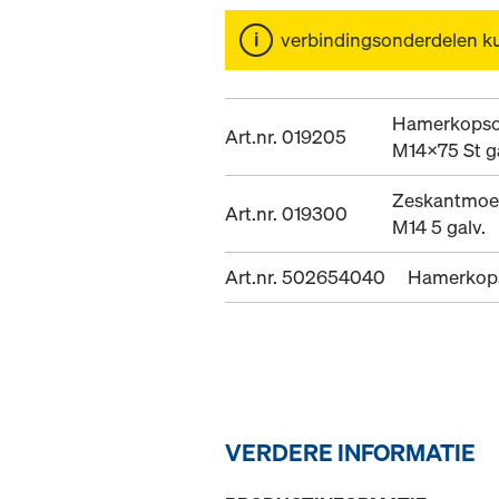
verbindingsonderdelen k
Hamerkopsc
Art.nr. 019205
M14x75 St g
Zeskantmoe
Art.nr. 019300
M14 5 galv.
Art.nr. 502654040
Hamerkop
VERDERE INFORMATIE