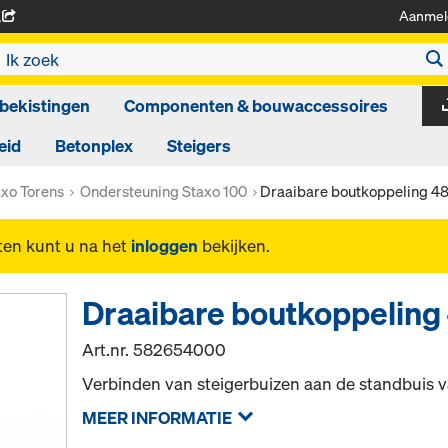
Aanmel
A
bekistingen
Componenten & bouwaccessoires
eid
Betonplex
Steigers
axo Torens
Ondersteuning Staxo 100
Draaibare boutkoppeling 4
ten kunt u na het
inloggen
bekijken.
Draaibare boutkoppelin
Art.nr.
582654000
Verbinden van steigerbuizen aan de standbuis v
MEER INFORMATIE