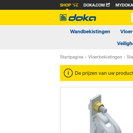
SHOP
DOKA.COM
MYDOK
Wandbekistingen
Vloer
Veiligh
Startpagina
Vloerbekistingen
St
De prijzen van uw produc