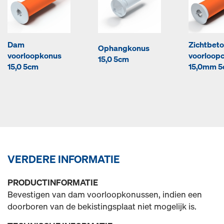
Dam
Zichtbet
Ophangkonus
voorloopkonus
voorloop
15,0 5cm
15,0 5cm
15,0mm 
VERDERE INFORMATIE
PRODUCTINFORMATIE
Bevestigen van dam voorloopkonussen, indien een
doorboren van de bekistingsplaat niet mogelijk is.