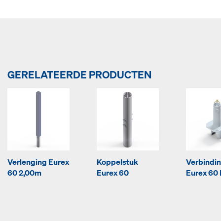
GERELATEERDE PRODUCTEN
Verlenging Eurex
Koppelstuk
Verbindi
60 2,00m
Eurex 60
Eurex 60 