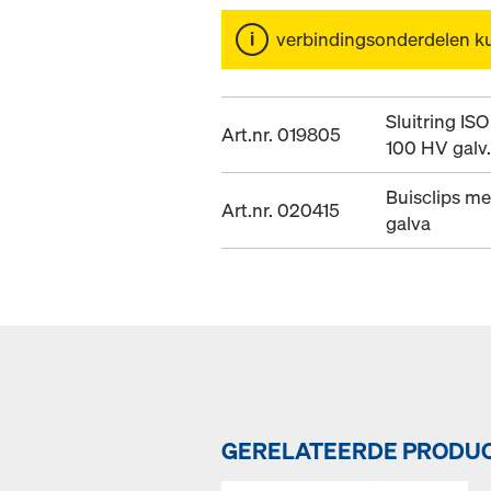
verbindingsonderdelen k
Sluitring IS
Art.nr. 019805
100 HV galv
Buisclips me
Art.nr. 020415
galva
GERELATEERDE PRODU