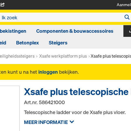
Aanmel
A
bekistingen
Componenten & bouwaccessoires
eid
Betonplex
Steigers
eiligheidssteigers
Xsafe werkplatform plus
Xsafe plus telescopi
ten kunt u na het
inloggen
bekijken.
Xsafe plus telescopische
Art.nr.
586421000
Telescopische ladder voor de Xsafe plus vloer.
MEER INFORMATIE