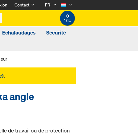
xion
Contact
FR
0
Echafaudages
Sécurité
ieur
e)
.
ka angle
le de travail ou de protection