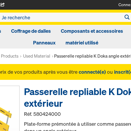
Conne
A
s
Coffrage de dalles
Composants et accessoires
Panneaux
matériel utilisé
l Products
Used Material
Passerelle repliable K Doka angle extér
prix de vos produits après vous être
connecté(e)
ou
inscrit(
Passerelle repliable K Do
extérieur
Réf.
580424000
Plate-forme prémontée à utiliser comme passerel
dans un angle extérieur.