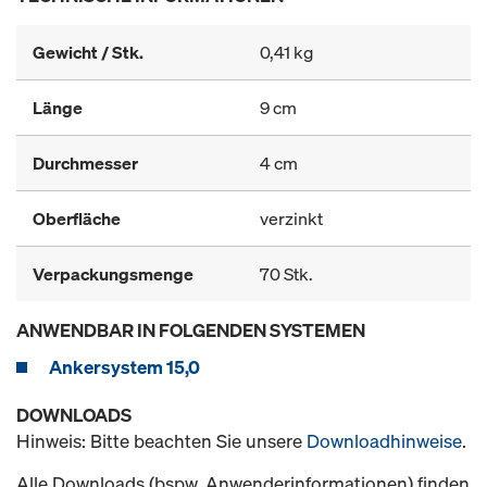
Gewicht / Stk.
0,41 kg
Länge
9 cm
Durchmesser
4 cm
Oberfläche
verzinkt
Verpackungsmenge
70 Stk.
ANWENDBAR IN FOLGENDEN SYSTEMEN
Ankersystem 15,0
DOWNLOADS
Hinweis: Bitte beachten Sie unsere
Downloadhinweise
.
Alle Downloads (bspw. Anwenderinformationen) finden