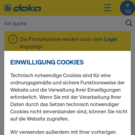
0
Die Produktpreise werden nach dem
Login
angezeigt.
EINWILLIGUNG COOKIES
Spannstellen 15,0
Technisch notwendige Cookies sind für eine
ordnungsgemäße und sichere Funktionsweise der
Website und die Verwaltung Ihrer Einwilligungen
erforderlich. Wenn Sie mit der Verarbeitung Ihrer
1 Produkte gefunden
Daten durch das Setzen technisch notwendiger
Cookies nicht einverstanden sind, können Sie nicht
Meist gesucht
auf die Website zugreifen.
Tie point WSG15 DK22/10
Wir verwenden außerdem mit Ihrer vorherigen