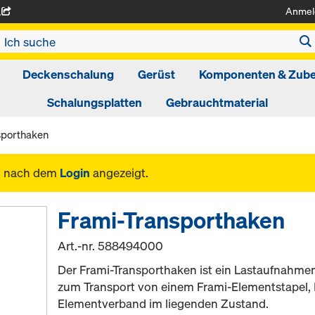
Anmel
A
Deckenschalung
Gerüst
Komponenten & Zub
Schalungsplatten
Gebrauchtmaterial
sporthaken
n nach dem
Login
angezeigt.
Frami-Transporthaken
Art.-nr.
588494000
Der Frami-Transporthaken ist ein Lastaufnahmem
zum Transport von einem Frami-Elementstapel, 
Elementverband im liegenden Zustand.