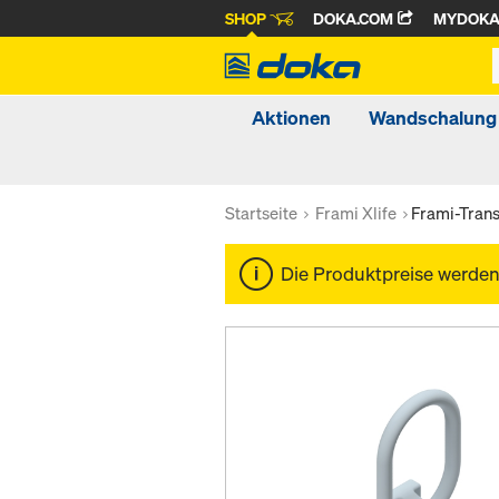
SHOP
DOKA.COM
MYDOK
Aktionen
Wandschalung
Startseite
Frami Xlife
Frami-Tran
Die Produktpreise werde