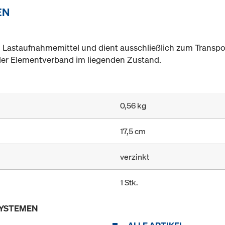
EN
n Lastaufnahmemittel und dient ausschließlich zum Transp
der Elementverband im liegenden Zustand.
0,56 kg
17,5 cm
verzinkt
1 Stk.
SYSTEMEN