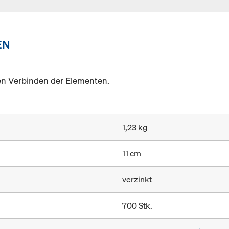
EN
en Verbinden der Elementen.
1,23 kg
11 cm
verzinkt
700 Stk.