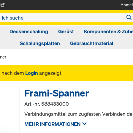
Anmel
A
Deckenschalung
Gerüst
Komponenten & Zub
Schalungsplatten
Gebrauchtmaterial
ner
n nach dem
Login
angezeigt.
Frami-Spanner
Art.-nr.
588433000
Verbindungsmittel zum zugfesten Verbinden de
MEHR INFORMATIONEN