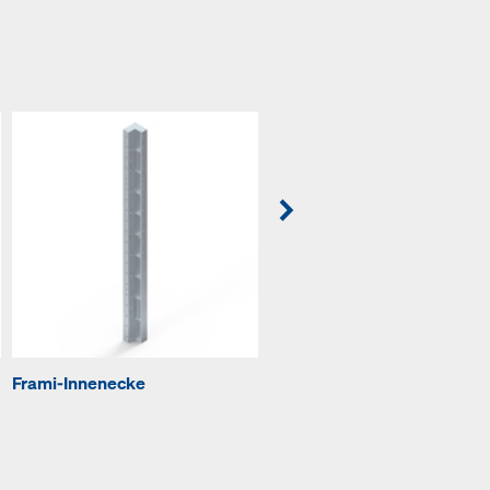
Frami-Innenecke
Frami-Außenecke