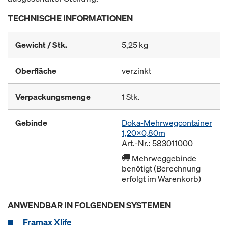
TECHNISCHE INFORMATIONEN
Gewicht / Stk.
5,25 kg
Oberfläche
verzinkt
Verpackungsmenge
1 Stk.
Gebinde
Doka-Mehrwegcontainer
1,20x0,80m
Art.-Nr.: 583011000
Mehrweggebinde
benötigt (Berechnung
erfolgt im Warenkorb)
ANWENDBAR IN FOLGENDEN SYSTEMEN
Framax Xlife