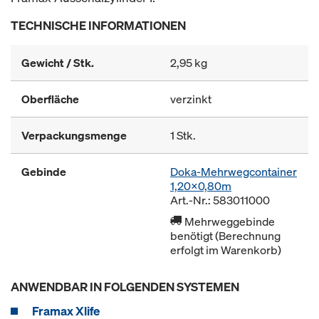
TECHNISCHE INFORMATIONEN
Gewicht / Stk.
2,95 kg
Oberfläche
verzinkt
Verpackungsmenge
1 Stk.
Gebinde
Doka-Mehrwegcontainer
1,20x0,80m
Art.-Nr.: 583011000
Mehrweggebinde
benötigt (Berechnung
erfolgt im Warenkorb)
ANWENDBAR IN FOLGENDEN SYSTEMEN
Framax Xlife