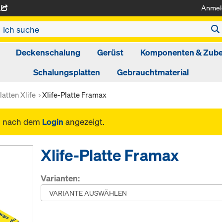
Anmel
A
Deckenschalung
Gerüst
Komponenten & Zub
Schalungsplatten
Gebrauchtmaterial
latten Xlife
Xlife-Platte Framax
n nach dem
Login
angezeigt.
Xlife-Platte Framax
Varianten: