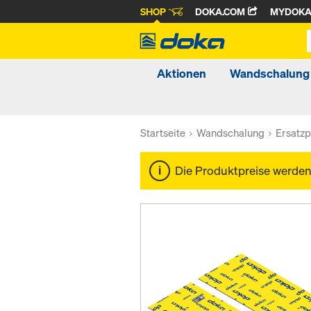
SHOP
DOKA.COM
MYDOK
Aktionen
Wandschalung
Startseite
Wandschalung
Ersatzp
Die Produktpreise werde