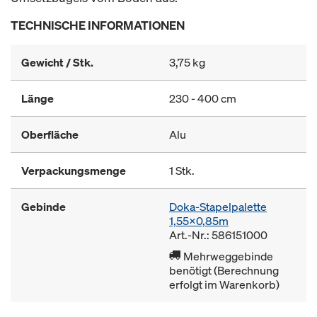
TECHNISCHE INFORMATIONEN
Gewicht / Stk.
3,75 kg
Länge
230 - 400 cm
Oberfläche
Alu
Verpackungsmenge
1 Stk.
Gebinde
Doka-Stapelpalette
1,55x0,85m
Art.-Nr.: 586151000
Mehrweggebinde
benötigt (Berechnung
erfolgt im Warenkorb)