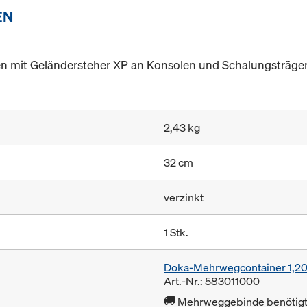
EN
 mit Geländersteher XP an Konsolen und Schalungsträger
2,43 kg
32 cm
verzinkt
1 Stk.
Doka-Mehrwegcontainer 1,2
Art.-Nr.: 583011000
Mehrweggebinde benötigt 