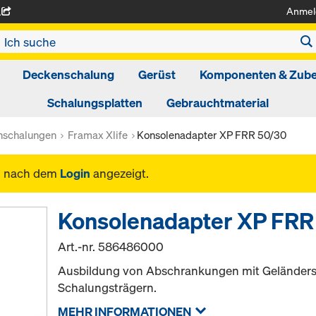
Anmel
A
Deckenschalung
Gerüst
Komponenten & Zub
Schalungsplatten
Gebrauchtmaterial
schalungen
Framax Xlife
Konsolenadapter XP FRR 50/30
n nach dem
Login
angezeigt.
Konsolenadapter XP FRR
Art.-nr.
586486000
Ausbildung von Abschrankungen mit Geländers
Schalungsträgern.
MEHR INFORMATIONEN