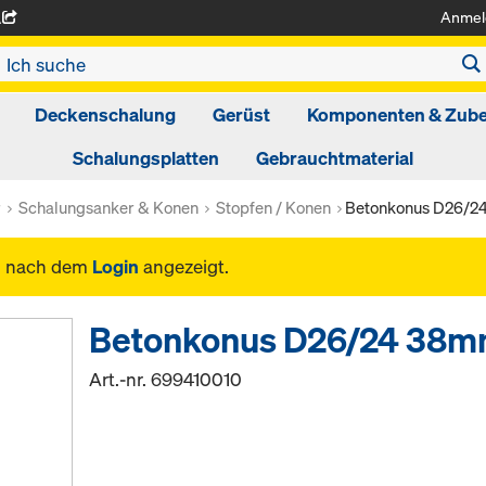
Anmel
A
Deckenschalung
Gerüst
Komponenten & Zub
Schalungsplatten
Gebrauchtmaterial
r
Schalungsanker & Konen
Stopfen / Konen
Betonkonus D26/
n nach dem
Login
angezeigt.
Betonkonus D26/24 38
Art.-nr.
699410010