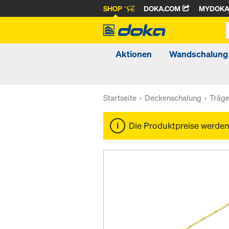
SHOP
DOKA.COM
MYDOK
Aktionen
Wandschalung
Startseite
Deckenschalung
Träg
Die Produktpreise werde