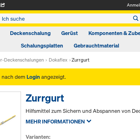
Anmel
A
Deckenschalung
Gerüst
Komponenten & Zub
Schalungsplatten
Gebrauchtmaterial
er-Deckenschalungen
Dokaflex
Zurrgurt
n nach dem
Login
angezeigt.
Zurrgurt
Hilfsmittel zum Sichern und Abspannen von D
MEHR INFORMATIONEN
Varianten: