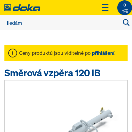
0
Ceny produktů jsou viditelné po
přihlášení
.
Směrová vzpěra 120 IB