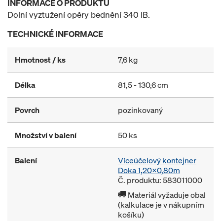
INFORMACE O PRODUKTU
Dolní vyztužení opěry bednění 340 IB.
TECHNICKÉ INFORMACE
Hmotnost / ks
7,6 kg
Délka
81,5 - 130,6 cm
Povrch
pozinkovaný
Množství v balení
50 ks
Balení
Víceúčelový kontejner
Doka 1,20x0,80m
Č. produktu: 583011000
Materiál vyžaduje obal
(kalkulace je v nákupním
košíku)