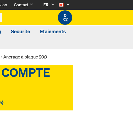
xion
Contact
FR
0
g
Sécurité
Etaiements
Ancrage à plaque 20,0
e)
.