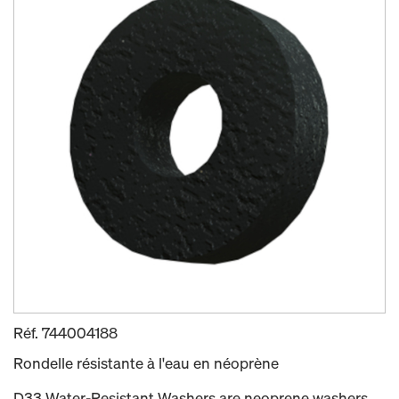
Réf.
744004188
Rondelle résistante à l'eau en néoprène
D33 Water-Resistant Washers are neoprene washers