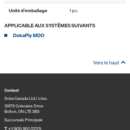
Unité d'emballage
1 pc.
APPLICABLE AUX SYSTÈMES SUIVANTS
DokaPly MDO
Vers le haut
Contact
Doka Canada Ltd./ Ltee.
12673 Coleraine Drive
Bolton, ON L7E 3B5
Succursale Principale
T
+1 905 951 0225