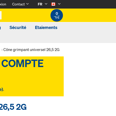
xion
Contact
FR
0
g
Sécurité
Etaiements
Cône grimpant universel 26,5 2G
e)
.
26,5 2G