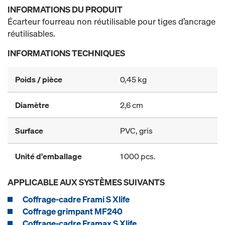
INFORMATIONS DU PRODUIT
Écarteur fourreau non réutilisable pour tiges d’ancrage
réutilisables.
INFORMATIONS TECHNIQUES
Poids / pièce
0,45 kg
Diamètre
2,6 cm
Surface
PVC, gris
Unité d'emballage
1 000 pcs.
APPLICABLE AUX SYSTÈMES SUIVANTS
Coffrage-cadre Frami S Xlife
Coffrage grimpant MF240
Coffrage-cadre Framax S Xlife