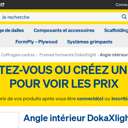
Conne
A
ge de dalles
Composants et accessoires
Scaffoldin
FormPly – Plywood
Systèmes grimpants
Coffrages-cadres
Framed formwork DokaXlight
Angle intérieu
prix de vos produits après vous être
connecté(e)
ou
inscrit(
Angle intérieur DokaXlig