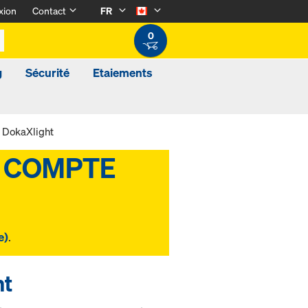
xion
Contact
FR
0
g
Sécurité
Etaiements
r DokaXlight
e)
.
ht