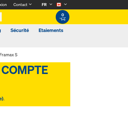
xion
Contact
FR
0
g
Sécurité
Etaiements
 Framax S
e)
.