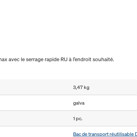
max avec le serrage rapide RU à l’endroit souhaité.
3,47 kg
galva
1 pc.
Bac de transport réutilisabl