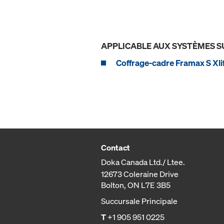
APPLICABLE AUX SYSTÈMES S
Coffrage-cadre Framax S Xli
Contact
Doka Canada Ltd./ Ltee.
12673 Coleraine Drive
Bolton, ON L7E 3B5
Succursale Principale
T
+1 905 951 0225