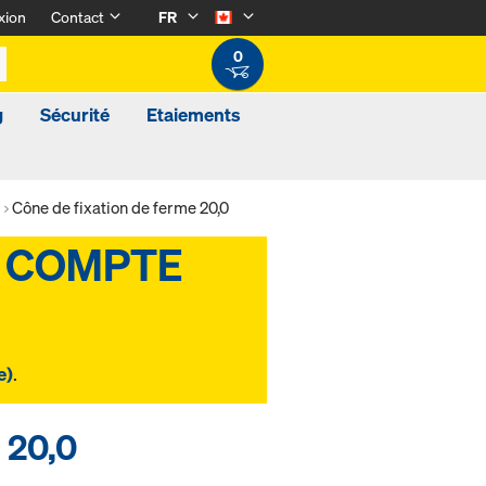
xion
Contact
FR
0
g
Sécurité
Etaiements
Cône de fixation de ferme 20,0
e)
.
 20,0