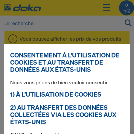
0
Vous pouvez afficher les prix de vos produits
après vous être
connecté(e)
ou
inscrit(e)
.
CONSENTEMENT À L’UTILISATION DE
COOKIES ET AU TRANSFERT DE
Consoles de travail
DONNÉES AUX ÉTATS-UNIS
Nous vous prions de bien vouloir consentir
et de protection
1) À L’UTILISATION DE COOKIES
2) AU TRANSFERT DES DONNÉES
COLLECTÉES VIA LES COOKIES AUX
1
(cur
74 produits trouvés
ÉTATS-UNIS
Le plus recherché