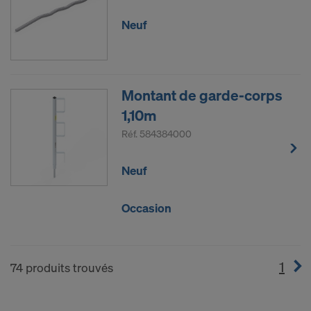
Neuf
Montant de garde-corps
1,10m
Réf.
584384000
Neuf
Occasion
1
(cur
74 produits trouvés