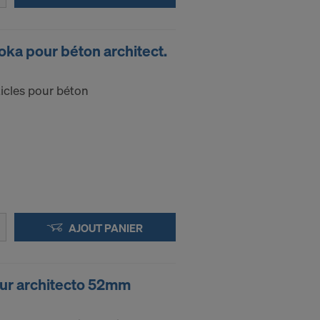
e niveau
ka pour béton architect.
personnel aux
 l’accès des
 que vous êtes
ticles pour béton
cédure des
nis sont en
applications :
AJOUT PANIER
ur architecto 52mm