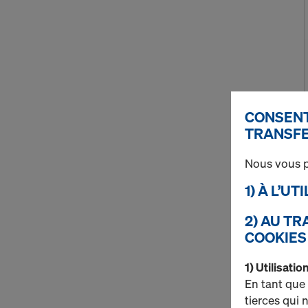
CONSENT
TRANSFE
Nous vous p
1) À L’U
2) AU T
COOKIES
1) Utilisati
En tant que
tierces qui