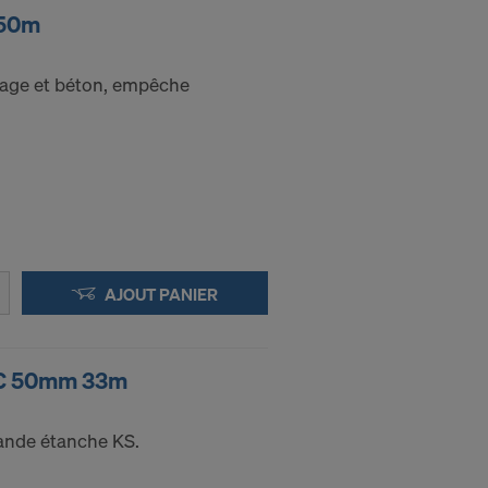
350m
frage et béton, empêche
AJOUT PANIER
PVC 50mm 33m
ande étanche KS.