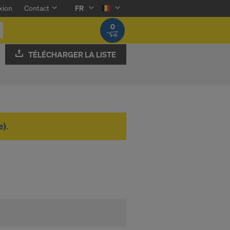
xion
Contact
FR
0
TÉLÉCHARGER LA LISTE
e)
.
e