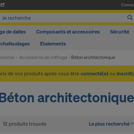
Conne
A
ge de dalles
Composants et accessoires
Sécurité
Echafaudages
Etaiements
ssoires
Accessoires de coffrage
Béton architectonique
prix de vos produits après vous être
connecté(e)
ou
inscrit(
Béton architectoniqu
12 produits trouvés
Le plus recherché