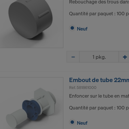
Rebouchage des trous dans 
b Inc.
e Desk, Inc.
Quantité par paquet : 100 p
LLC
e LLC
Neuf
besoin de votre consentement explicite pour continuer à 
 vos données à caractère personnel à ces fournisseurs.
Quantité
z révoquer, avec effet à l’avenir, votre consentement à to
 paramétrages des cookies sur le site Internet.
Z-VOUS À L’UTILISATION DE COOKIES ET AU
RT DE VOS DONNÉES À CARACTÈRE PERSON
Embout de tube 22m
TS-UNIS?
Réf.
581861000
Enfoncer sur le tube en mat
Quantité par paquet : 100 p
Neuf