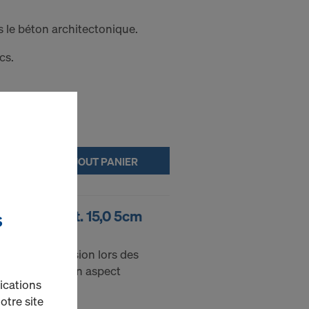
le béton architectonique.
cs.
AJOUT PANIER
r architect. 15,0 5cm
S
ne de suspension lors des
tonique pour un aspect
ications
otre site