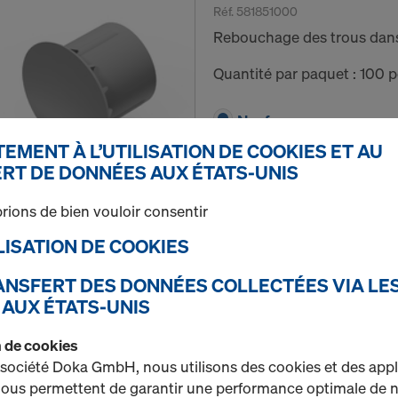
Réf.
581851000
Rebouchage des trous dans 
Quantité par paquet : 100 p
Neuf
EMENT À L’UTILISATION DE COOKIES ET AU
RT DE DONNÉES AUX ÉTATS-UNIS
Quantité
rions de bien vouloir consentir
TILISATION DE COOKIES
Cône de bétonnage pou
RANSFERT DES DONNÉES COLLECTÉES VIA LE
Réf.
581973000
 AUX ÉTATS-UNIS
Cône de bétonnage pour cô
on de cookies
missions de béton architec
 société Doka GmbH, nous utilisons des cookies et des appl
uniforme du trou.
 nous permettent de garantir une performance optimale de n