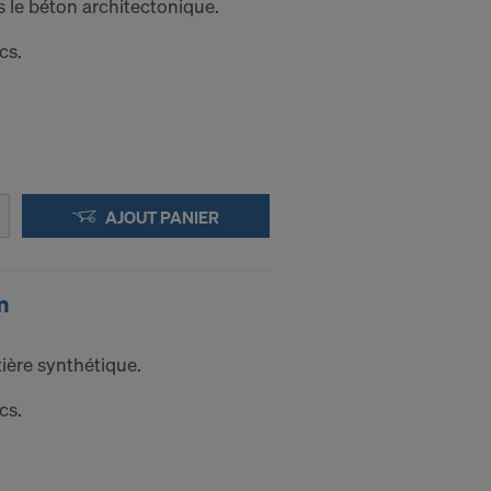
le béton architectonique.
cs.
pouvoir
ut moment en
AJOUT PANIER
NEL
m
ière synthétique.
cs.