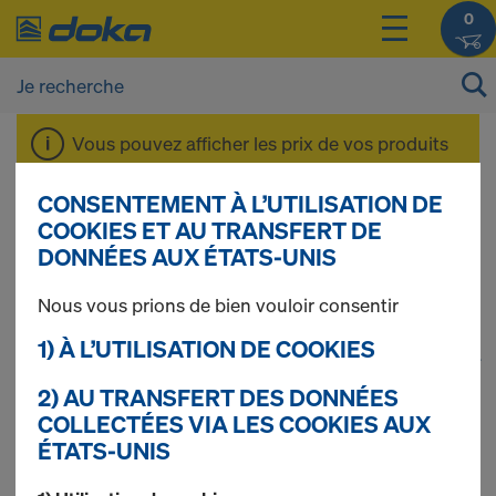
0
Vous pouvez afficher les prix de vos produits
après vous être
connecté(e)
ou
inscrit(e)
.
CONSENTEMENT À L’UTILISATION DE
COOKIES ET AU TRANSFERT DE
Staxo 40
DONNÉES AUX ÉTATS-UNIS
Nous vous prions de bien vouloir consentir
1) À L’UTILISATION DE COOKIES
1
(cur
33 produits trouvés
2) AU TRANSFERT DES DONNÉES
COLLECTÉES VIA LES COOKIES AUX
Le plus recherché
ÉTATS-UNIS
Croisillon diagonal