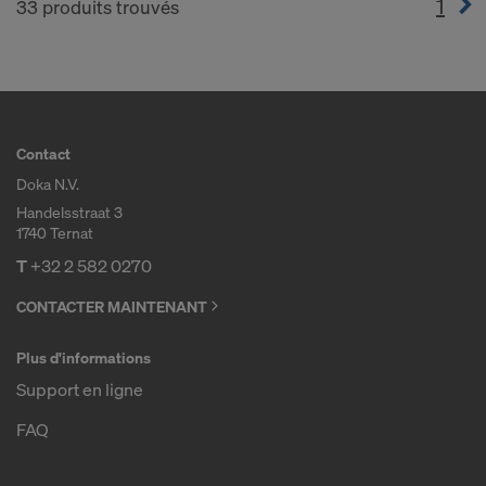
1
(cur
33 produits trouvés
Contact
Doka N.V.
Handelsstraat 3
1740 Ternat
T
+32 2 582 0270
CONTACTER MAINTENANT
Plus d'informations
Support en ligne
FAQ