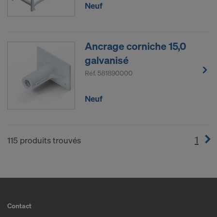
Neuf
Ancrage corniche 15,0
galvanisé
Réf.
581890000
Neuf
1
(cur
115 produits trouvés
Contact