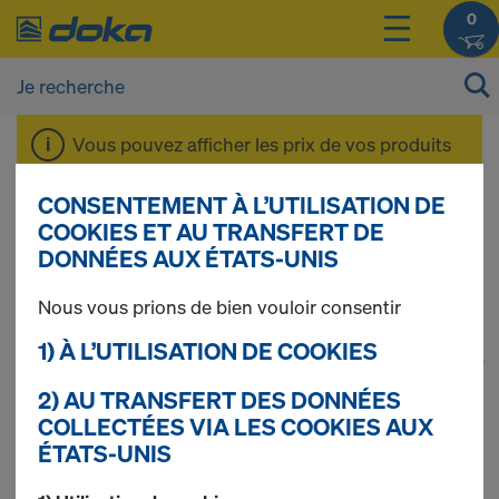
0
Vous pouvez afficher les prix de vos produits
après vous être
connecté(e)
ou
inscrit(e)
.
CONSENTEMENT À L’UTILISATION DE
COOKIES ET AU TRANSFERT DE
Sécurité
DONNÉES AUX ÉTATS-UNIS
Nous vous prions de bien vouloir consentir
1) À L’UTILISATION DE COOKIES
1
(cur
115 produits trouvés
2) AU TRANSFERT DES DONNÉES
COLLECTÉES VIA LES COOKIES AUX
Le plus recherché
ÉTATS-UNIS
Passerelle Xsafe plus