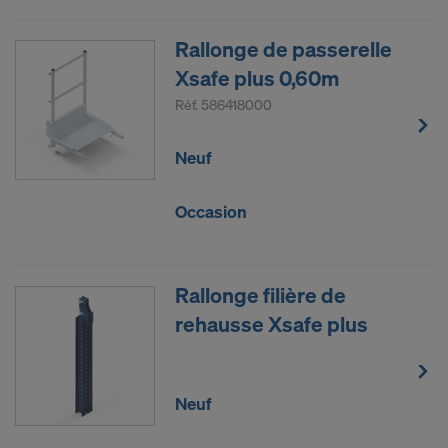
soumises à l’accès des autorités américaines à des
fins de contrôle et de surveillance et en ce que
Rallonge de passerelle
vous êtes largement dépourvu de droits effectifs et
exécutoires contre cette procédure des autorités
Xsafe plus 0,60m
américaines.
Réf.
586418000
Les données à caractère personnel que nous
Neuf
transmettons aux États-Unis sont en particulier
des adresses IP (« adresses de protocole Internet »).
Occasion
Nous coopérons avec les destinataires suivants par
le biais de diverses applications :
Facebook LLC
Rallonge filière de
Google LLC
rehausse Xsafe plus
MaxMind Inc.
Microsoft Corporation
Monotype Imaging Holdings Inc.
Neuf
Rocket Science Group LLC
Sketchfab Inc.