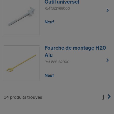
Outil universel
Réf.
582768000
Neuf
Fourche de montage H20
Alu
Réf.
586182000
Neuf
1
(cur
34 produits trouvés