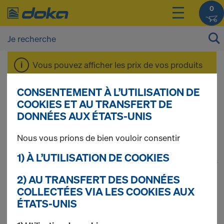
0
Vous pouvez afficher les prix de vos produits
après vous être
connecté(e)
ou
inscrit(e)
.
CONSENTEMENT À L’UTILISATION DE
COOKIES ET AU TRANSFERT DE
Dokaflex
DONNÉES AUX ÉTATS-UNIS
Nous vous prions de bien vouloir consentir
1) À L’UTILISATION DE COOKIES
1
(cur
34 produits trouvés
2) AU TRANSFERT DES DONNÉES
COLLECTÉES VIA LES COOKIES AUX
Le plus recherché
ÉTATS-UNIS
Étai Doka Eurex 20 basic