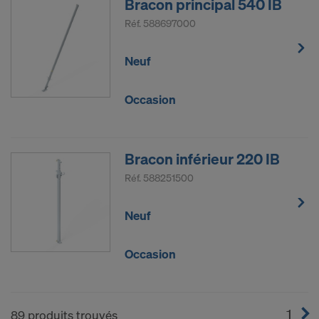
Bracon principal 540 IB
Réf.
588697000
Neuf
Occasion
Bracon inférieur 220 IB
Réf.
588251500
Neuf
Occasion
1
(cur
89 produits trouvés