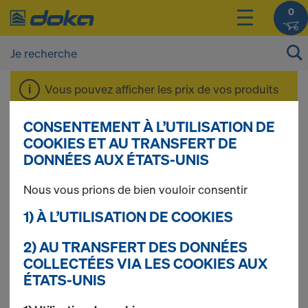
0
Vous pouvez afficher les prix de vos produits
après vous être
connecté(e)
ou
inscrit(e)
.
CONSENTEMENT À L’UTILISATION DE
COOKIES ET AU TRANSFERT DE
Alu-Framax Xlife
DONNÉES AUX ÉTATS-UNIS
Nous vous prions de bien vouloir consentir
1) À L’UTILISATION DE COOKIES
1
(cur
89 produits trouvés
2) AU TRANSFERT DES DONNÉES
COLLECTÉES VIA LES COOKIES AUX
Le plus recherché
ÉTATS-UNIS
Crochet de levage Framax