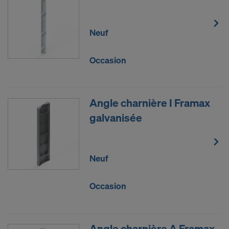
soumises à l’accès des autorités américaines à des
fins de contrôle et de surveillance et en ce que
vous êtes largement dépourvu de droits effectifs et
Neuf
exécutoires contre cette procédure des autorités
américaines.
Occasion
Les données à caractère personnel que nous
transmettons aux États-Unis sont en particulier
des adresses IP (« adresses de protocole Internet »).
Angle charnière I Framax
Nous coopérons avec les destinataires suivants par
galvanisée
le biais de diverses applications :
Facebook LLC
Neuf
Google LLC
MaxMind Inc.
Microsoft Corporation
Occasion
Monotype Imaging Holdings Inc.
Rocket Science Group LLC
Sketchfab Inc.
Angle charnière A Framax