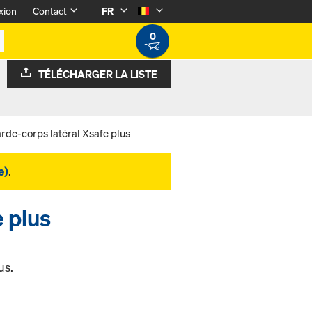
xion
Contact
FR
0
TÉLÉCHARGER LA LISTE
rde-corps latéral Xsafe plus
e)
.
e plus
us.