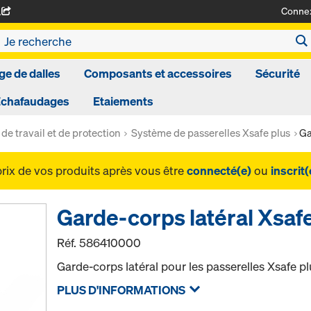
Conne
A
ge de dalles
Composants et accessoires
Sécurité
Echafaudages
Etaiements
de travail et de protection
Système de passerelles Xsafe plus
Ga
prix de vos produits après vous être
connecté(e)
ou
inscrit(
Garde-corps latéral Xsaf
Réf.
586410000
Garde-corps latéral pour les passerelles Xsafe pl
PLUS D'INFORMATIONS