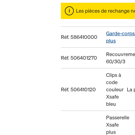
Les pièces de rechange ne 
Garde-corps 
Réf. 586410000
plus
Recouvreme
Réf. 506401270
60/30/3
Clips à
code
Réf. 506410120
couleur
La 
Xsafe
bleu
Passerelle
Xsafe
plus