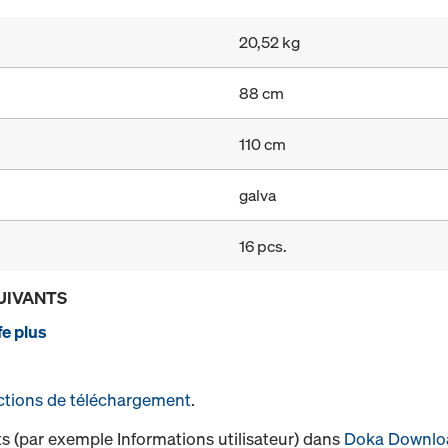
20,52 kg
88 cm
110 cm
galva
16 pcs.
UIVANTS
e plus
ctions de téléchargement
.
s (par exemple Informations utilisateur) dans
Doka Downlo