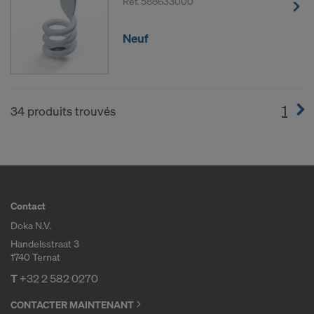
Réf.
588633000
Neuf
1
(cur
34 produits trouvés
Contact
Doka N.V.
Handelsstraat 3
1740 Ternat
T
+32 2 582 0270
CONTACTER MAINTENANT