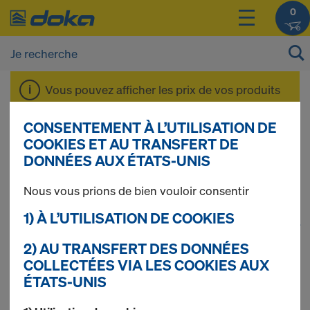
0
Vous pouvez afficher les prix de vos produits
après vous être
connecté(e)
ou
inscrit(e)
.
CONSENTEMENT À L’UTILISATION DE
COOKIES ET AU TRANSFERT DE
Dokadek 30
DONNÉES AUX ÉTATS-UNIS
Nous vous prions de bien vouloir consentir
1) À L’UTILISATION DE COOKIES
1
(cur
34 produits trouvés
2) AU TRANSFERT DES DONNÉES
COLLECTÉES VIA LES COOKIES AUX
Le plus recherché
ÉTATS-UNIS
Étai Doka Eurex 20 top