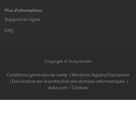
Plus d'informations
Support en ligne
FAQ
Copyright © Doka GmbH
Conditions générales de vente
Mentions légales/Disclaimer
Déclaration sur la protection des données informatiques
doka.com
Cookies