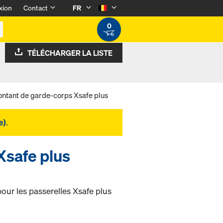
xion
Contact
FR
0
TÉLÉCHARGER LA LISTE
ntant de garde-corps Xsafe plus
e)
.
Xsafe plus
pour les passerelles Xsafe plus