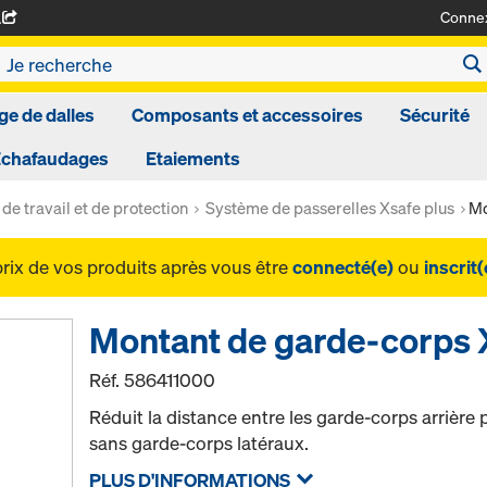
Conne
A
ge de dalles
Composants et accessoires
Sécurité
Echafaudages
Etaiements
de travail et de protection
Système de passerelles Xsafe plus
Mo
prix de vos produits après vous être
connecté(e)
ou
inscrit(
Montant de garde-corps 
Réf.
586411000
Réduit la distance entre les garde-corps arrière 
sans garde-corps latéraux.
PLUS D'INFORMATIONS