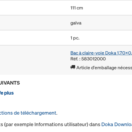
111 cm
galva
1 pc.
Bac à claire-voie Doka 1,70x
Réf. : 583012000
Article d'emballage nécessa
UIVANTS
e plus
ctions de téléchargement
.
s (par exemple Informations utilisateur) dans
Doka Downlo