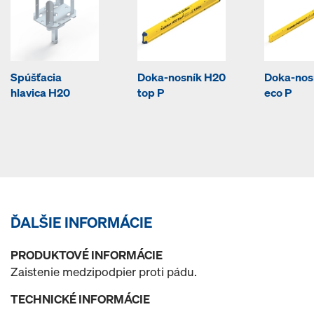
Spúšťacia
Doka-nosník H20
Doka-nos
hlavica H20
top P
eco P
ĎALŠIE INFORMÁCIE
PRODUKTOVÉ INFORMÁCIE
Zaistenie medzipodpier proti pádu.
TECHNICKÉ INFORMÁCIE