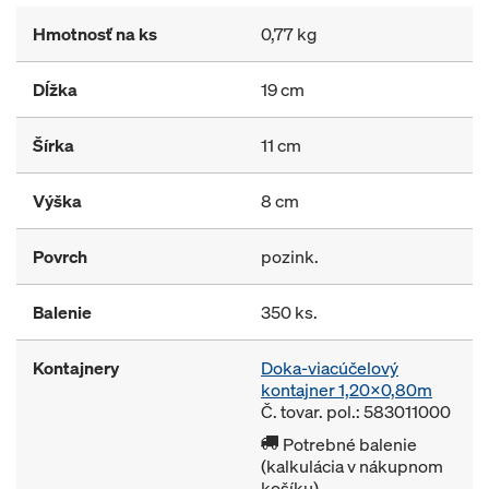
Hmotnosť na ks
0,77 kg
Dĺžka
19 cm
Šírka
11 cm
Výška
8 cm
Povrch
pozink.
Balenie
350 ks.
Kontajnery
Doka-viacúčelový
kontajner 1,20x0,80m
Č. tovar. pol.: 583011000
Potrebné balenie
(kalkulácia v nákupnom
košíku)