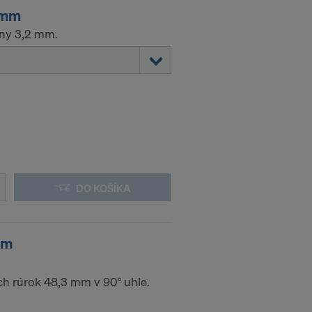
3mm
eny 3,2 mm.
DO KOŠÍKA
mm
h rúrok 48,3 mm v 90° uhle.