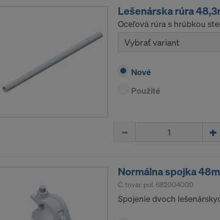
Lešenárska rúra 48,
Oceľová rúra s hrúbkou st
Vybrať variant
Nové
Použité
Množstvo
Normálna spojka 48
Č. tovar. pol.
682004000
Spojenie dvoch lešenárskyc