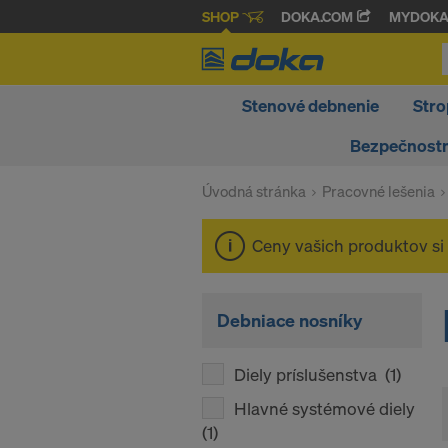
SHOP
DOKA.COM
MYDOK
Stenové debnenie
Stro
Bezpečnost
Úvodná stránka
Pracovné lešenia
Ceny vašich produktov si
Debniace nosníky
Diely príslušenstva
(1)
Hlavné systémové diely
(1)