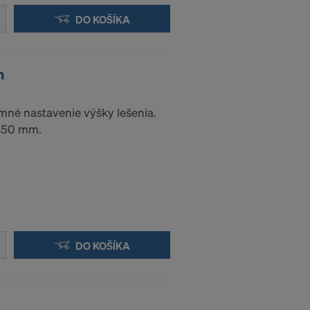
DO KOŠÍKA
m
emné nastavenie výšky lešenia.
 450 mm.
DO KOŠÍKA