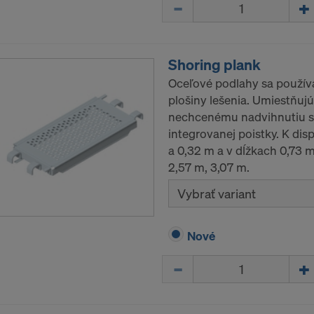
poskytovanie osobných údajov do USA. Na základe tohto 
Množstvo
 USA ako tretia krajina primeranú úroveň ochrany osobnýc
osu osobných údajov do USA spočíva pre vás ako používat
rické úrady získajú prístup k vašim údajom na účely kontro
Shoring plank
ia a vy ste vo veľkej miere vystavení tomuto konaniu ame
Oceľové podlahy sa používa
účinných a uplatniteľných práv.
plošiny lešenia. Umiestňujú
nechcenému nadvihnutiu s
e, ktoré poskytujeme do USA, sú najmä IP adresy („intern
integrovanej poistky. K dis
 adresa“).
a 0,32 m a v dĺžkach 0,73 m,
tvom rôznych aplikácií spolupracujeme s týmito príjemcami
2,57 m, 3,07 m.
Vybrať variant
ok LLC
LLC
 Inc.
Nové
ft Corporation
e Imaging Holdings Inc.
Množstvo
Science Group LLC
b Inc.
e Desk, Inc.