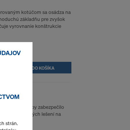
dierovaným kotúčom sa osádza na
dnoduchú základňu pre zvyšok
hčuje vyrovnanie konštrukcie
ÚDAJOV
DO KOŠÍKA
N
ÍCTVOM
avrhnuté tak, aby zabezpečilo
veľkých až veľkých lešení na
h strán.