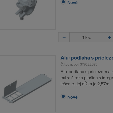
Nové
Množstvo
Alu-podlaha s priele
Č. tovar. pol.
319022575
Alu-podlaha s prielezom a 
extra široká plošina s int
lešenie. Jej dĺžka je 2,57m.
Nové