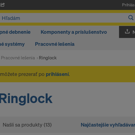
Prihlás
A
pné debnenie
Komponenty a príslušenstvo
né systémy
Pracovné lešenia
Pracovné lešenia
Ringlock
 môžete prezerať po
prihlásení
.
Ringlock
Našli sa produkty (13)
Najčastejšie vyhľadáva