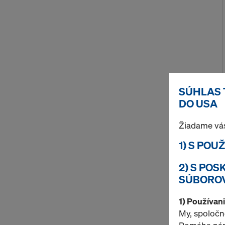
SÚHLAS 
DO USA
Žiadame vás
1) S PO
2) S PO
SÚBOROV
1) Používan
My, spoločn