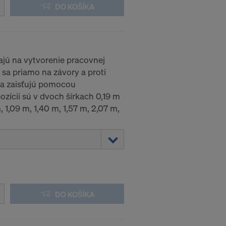
rozsudku
DO KOŠÍKA
h údajov.
eľa najmä v
ly a
rických
jú na vytvorenie pracovnej
 sa priamo na závory a proti
a zaisťujú pomocou
etová
pozícii sú v dvoch šírkach 0,19 m
 1,09 m, 1,40 m, 1,57 m, 2,07 m,
:
DO KOŠÍKA