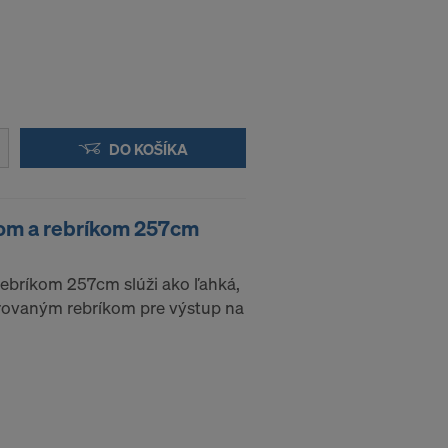
DO KOŠÍKA
zom a rebríkom 257cm
rebríkom 257cm slúži ako ľahká,
egrovaným rebríkom pre výstup na