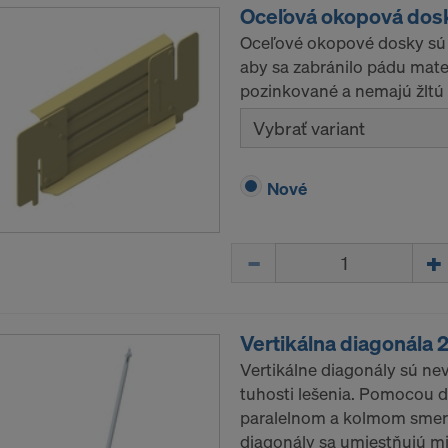
Oceľová okopová dosk
LLC
Oceľové okopové dosky sú 
e LLC
aby sa zabránilo pádu mate
anie vašich osobných údajov týmto spoločnostiam aj v bu
pozinkované a nemajú žltú
 váš výslovný súhlas.
Vybrať variant
ôžete kedykoľvek odvolať tak, že si na internetovej stránk
súborov cookie. Odvolanie nemá vplyv na zákonnosť sprac
Nové
ním.
TE S POUŽÍVANÍM SÚBOROV COOKIE A
Množstvo
VANÍM VAŠICH SOBNÝCH ÚDAJOV DO USA?
Vertikálna diagonála 
Vertikálne diagonály sú ne
tuhosti lešenia. Pomocou di
paralelnom a kolmom smere
diagonály sa umiestňujú m