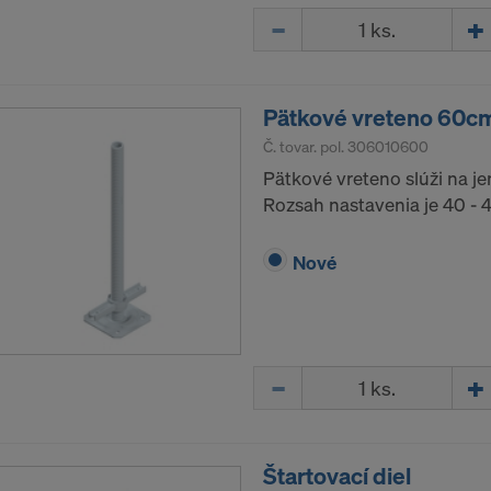
Množstvo
Pätkové vreteno 60c
Č. tovar. pol.
306010600
Pätkové vreteno slúži na j
Rozsah nastavenia je 40 -
Nové
Množstvo
Štartovací diel