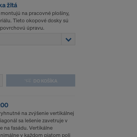
a žltá
montujú na pracovné plošiny,
riálu. Tieto okopové dosky sú
dúcnosti
 povrchovú úpravu.
e načítate
úvania pred
DO KOŠÍKA
200
vyhnutné na zvýšenie vertikálnej
agonál sa lešenie zavetruje v
 na fasádu. Vertikálne
inimálne v každom piatom poli