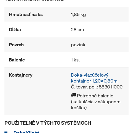
Hmotnosť na ks
1,85 kg
Dĺžka
28 cm
Povrch
pozink.
Balenie
1 ks.
Kontajnery
Doka-viacúčelový
kontajner 1,20x0,80m
Č. tovar. pol.: 583011000
Potrebné balenie
(kalkulácia v nákupnom
košíku)
POUŽITEĽNÉ V TÝCHTO SYSTÉMOCH
DokaXlight