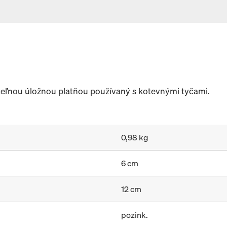
iteľnou úložnou platňou používaný s kotevnými tyčami.
0,98 kg
6 cm
12 cm
pozink.