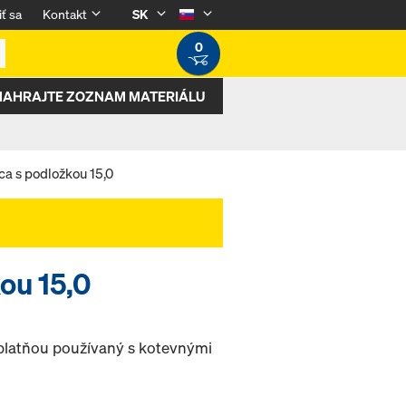
iť sa
Kontakt
SK
0
NAHRAJTE ZOZNAM MATERIÁLU
ca s podložkou 15,0
ou 15,0
 platňou používaný s kotevnými