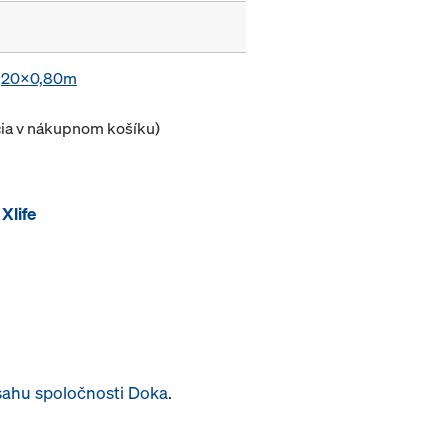
1,20x0,80m
cia v nákupnom košíku)
Xlife
sahu spoločnosti Doka
.