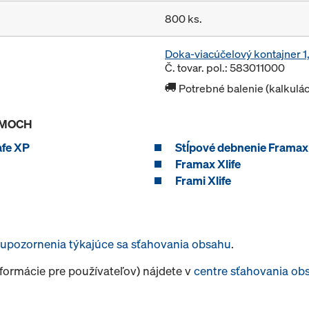
800 ks.
Doka-viacúčelový kontajner 
Č. tovar. pol.: 583011000
Potrebné balenie (kalkulá
ÉMOCH
fe XP
Stĺpové debnenie Framax 
Framax Xlife
Frami Xlife
upozornenia týkajúce sa sťahovania obsahu
.
nformácie pre používateľov) nájdete v
centre sťahovania ob