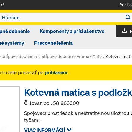
Prihlás
A
pné debnenie
Komponenty a príslušenstvo
né systémy
Pracovné lešenia
Stĺpové debnenia
Stĺpové debnenie Framax Xlife
Kotevná mati
 môžete prezerať po
prihlásení
.
Kotevná matica s podložk
Č. tovar. pol.
581966000
Spojovací prostriedok s nestratiteľnou úložnou
tyčami.
VIAC INFORMÁCIÍ