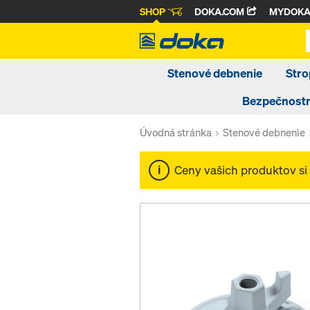
SHOP
DOKA.COM
MYDOK
Stenové debnenie
Stro
Bezpečnost
Úvodná stránka
Stenové debnenie
Ceny vašich produktov si