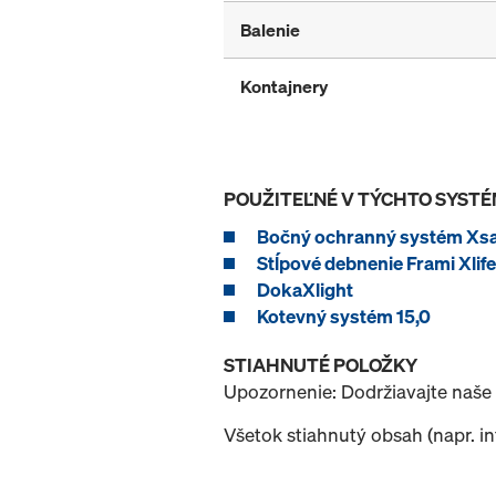
Balenie
Kontajnery
POUŽITEĽNÉ V TÝCHTO SYST
Bočný ochranný systém Xsa
Stĺpové debnenie Frami Xlife
DokaXlight
Kotevný systém 15,0
STIAHNUTÉ POLOŽKY
Upozornenie: Dodržiavajte naše
Všetok stiahnutý obsah (napr. i