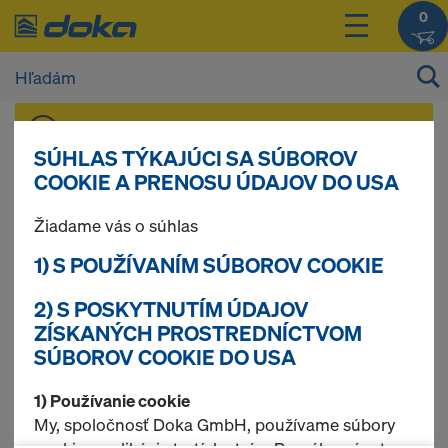
0
Ceny vašich produktov si môžete prezerať po
prihlásení
.
SÚHLAS TÝKAJÚCI SA SÚBOROV
COOKIE A PRENOSU ÚDAJOV DO USA
Debniace dosky
Žiadame vás o súhlas
1) S POUŽÍVANÍM SÚBOROV COOKIE
2) S POSKYTNUTÍM ÚDAJOV
Našli sa produkty (2)
ZÍSKANÝCH PROSTREDNÍCTVOM
SÚBOROV COOKIE DO USA
Najčastejšie
1) Používanie cookie
vyhľadávané
My, spoločnosť Doka GmbH, používame súbory