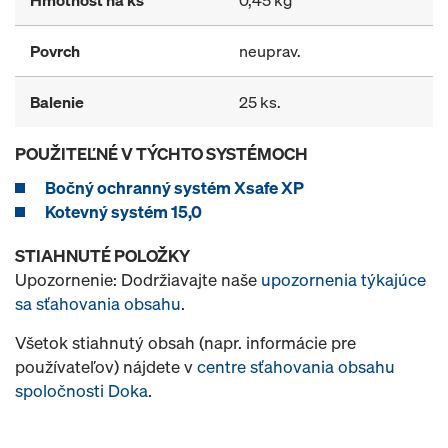
Hmotnosť na ks
0,45 kg
Povrch
neuprav.
Balenie
25 ks.
POUŽITEĽNÉ V TÝCHTO SYSTÉMOCH
Bočný ochranný systém Xsafe XP
Kotevný systém 15,0
STIAHNUTÉ POLOŽKY
Upozornenie: Dodržiavajte naše
upozornenia týkajúce
sa sťahovania obsahu
.
Všetok stiahnutý obsah (napr. informácie pre
používateľov) nájdete v
centre sťahovania obsahu
spoločnosti Doka
.